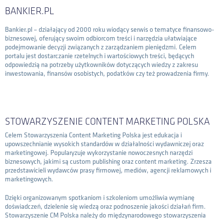
BANKIER.PL
Bankier.pl – działający od 2000 roku wiodący serwis o tematyce finansowo-
biznesowej, oferujący swoim odbiorcom treści i narzędzia ułatwiające
podejmowanie decyzji związanych z zarządzaniem pieniędzmi. Celem
portalu jest dostarczanie rzetelnych i wartościowych treści, będących
odpowiedzią na potrzeby użytkowników dotyczących wiedzy z zakresu
inwestowania, finansów osobistych, podatków czy też prowadzenia firmy.
STOWARZYSZENIE CONTENT MARKETING POLSKA
Celem Stowarzyszenia Content Marketing Polska jest edukacja i
upowszechnianie wysokich standardów w działalności wydawniczej oraz
marketingowej. Popularyzuje wykorzystanie nowoczesnych narzędzi
biznesowych, jakimi są custom publishing oraz content marketing. Zrzesza
przedstawicieli wydawców prasy firmowej, mediów, agencji reklamowych i
marketingowych.
Dzięki organizowanym spotkaniom i szkoleniom umożliwia wymianę
doświadczeń, dzielenie się wiedzą oraz podnoszenie jakości działań firm.
Stowarzyszenie CM Polska należy do międzynarodowego stowarzyszenia