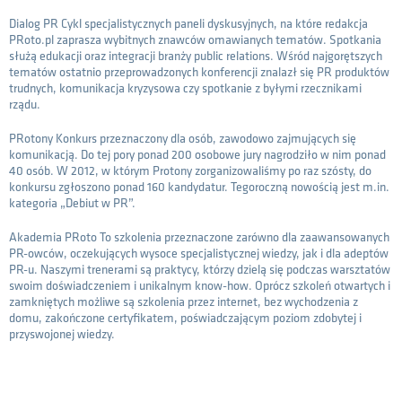
Dialog PR Cykl specjalistycznych paneli dyskusyjnych, na które redakcja
PRoto.pl zaprasza wybitnych znawców omawianych tematów. Spotkania
służą edukacji oraz integracji branży public relations. Wśród najgorętszych
tematów ostatnio przeprowadzonych konferencji znalazł się PR produktów
trudnych, komunikacja kryzysowa czy spotkanie z byłymi rzecznikami
rządu.
PRotony Konkurs przeznaczony dla osób, zawodowo zajmujących się
komunikacją. Do tej pory ponad 200 osobowe jury nagrodziło w nim ponad
40 osób. W 2012, w którym Protony zorganizowaliśmy po raz szósty, do
konkursu zgłoszono ponad 160 kandydatur. Tegoroczną nowością jest m.in.
kategoria „Debiut w PR”.
Akademia PRoto To szkolenia przeznaczone zarówno dla zaawansowanych
PR-owców, oczekujących wysoce specjalistycznej wiedzy, jak i dla adeptów
PR-u. Naszymi trenerami są praktycy, którzy dzielą się podczas warsztatów
swoim doświadczeniem i unikalnym know-how. Oprócz szkoleń otwartych i
zamkniętych możliwe są szkolenia przez internet, bez wychodzenia z
domu, zakończone certyfikatem, poświadczającym poziom zdobytej i
przyswojonej wiedzy.