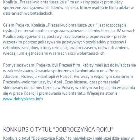
Koalicja „Prezesi-wolontariusze 2011” to unikalny projekt promujący
społeczne zaangażowanie liderów biznesu, którzy osobiście biorą udział w
działaniach wolontariackich.
Celem Projektu Koalicja „Prezesi-wolontariusze 2011” jest rozpoczęcie
dyskusji na temat społecznego zaangażowania liderów biznesu. W ramach
Koalicji propagowane są postawy i zachowania prospołeczne – przede
wszystkim poprzez pokazywanie pozytywnych przykładów prezesów i
członków zarządów, którzy dzielą się swoim czasem, doświadczeniem,
wiedzą i umiejętnościami w ramach akcji wolontariackich.
Pomysłodawcami Projektu byli Prezesi firm, którzy mieli już doświadczenie
w zakresie zaangażowania społecznego i wolontariatu oraz Prezes
Akademii Rozwoju Filantropii w Polsce. Pierwszym wspólnym działaniem
Prezesów-wolontariuszy był Apel „Czas biznesu, czas pomagania”
skierowany do liderów biznesu w Polsce, w którym zachęcają do włączenia
się w prace Koalicji i promowania wolontariatu. Więcej na stronie:
www.dobrybiznes.info
KONKURS O TYTUŁ "DOBROCZYŃCA ROKU"
Konkurs o tytuł "Dobroczyńca Roku" to największy i najdłużej działający w