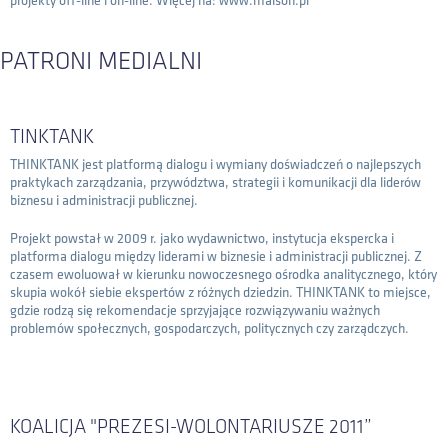
projekty off-line i on-line. Więcej na: www.maison.pl
PATRONI MEDIALNI
TINKTANK
THINKTANK jest platformą dialogu i wymiany doświadczeń o najlepszych
praktykach zarządzania, przywództwa, strategii i komunikacji dla liderów
biznesu i administracji publicznej.
Projekt powstał w 2009 r. jako wydawnictwo, instytucja ekspercka i
platforma dialogu między liderami w biznesie i administracji publicznej. Z
czasem ewoluował w kierunku nowoczesnego ośrodka analitycznego, który
skupia wokół siebie ekspertów z różnych dziedzin. THINKTANK to miejsce,
gdzie rodzą się rekomendacje sprzyjające rozwiązywaniu ważnych
problemów społecznych, gospodarczych, politycznych czy zarządczych.
KOALICJA "PREZESI-WOLONTARIUSZE 2011”