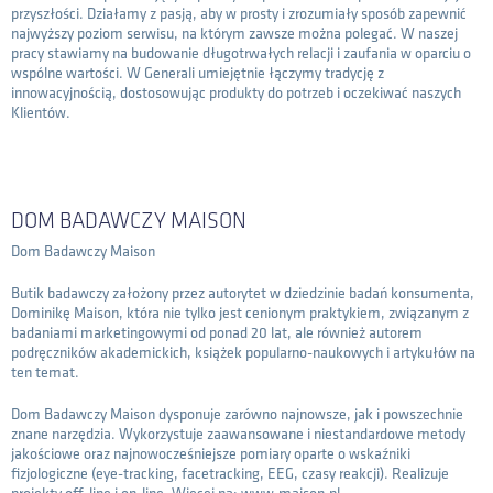
przyszłości. Działamy z pasją, aby w prosty i zrozumiały sposób zapewnić
najwyższy poziom serwisu, na którym zawsze można polegać. W naszej
pracy stawiamy na budowanie długotrwałych relacji i zaufania w oparciu o
wspólne wartości. W Generali umiejętnie łączymy tradycję z
innowacyjnością, dostosowując produkty do potrzeb i oczekiwać naszych
Klientów.
DOM BADAWCZY MAISON
Dom Badawczy Maison
Butik badawczy założony przez autorytet w dziedzinie badań konsumenta,
Dominikę Maison, która nie tylko jest cenionym praktykiem, związanym z
badaniami marketingowymi od ponad 20 lat, ale również autorem
podręczników akademickich, książek popularno-naukowych i artykułów na
ten temat.
Dom Badawczy Maison dysponuje zarówno najnowsze, jak i powszechnie
znane narzędzia. Wykorzystuje zaawansowane i niestandardowe metody
jakościowe oraz najnowocześniejsze pomiary oparte o wskaźniki
fizjologiczne (eye-tracking, facetracking, EEG, czasy reakcji). Realizuje