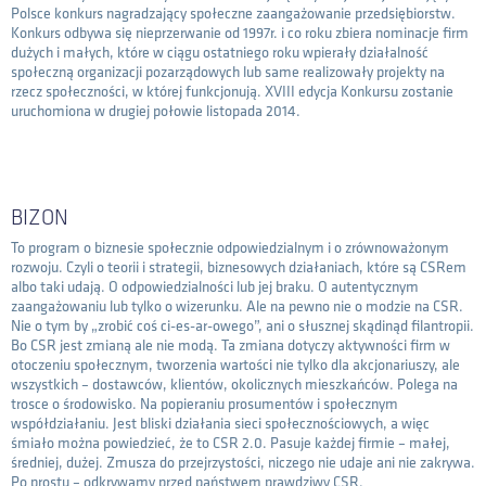
Polsce konkurs nagradzający społeczne zaangażowanie przedsiębiorstw.
Konkurs odbywa się nieprzerwanie od 1997r. i co roku zbiera nominacje firm
dużych i małych, które w ciągu ostatniego roku wpierały działalność
społeczną organizacji pozarządowych lub same realizowały projekty na
rzecz społeczności, w której funkcjonują. XVIII edycja Konkursu zostanie
uruchomiona w drugiej połowie listopada 2014.
BIZON
To program o biznesie społecznie odpowiedzialnym i o zrównoważonym
rozwoju. Czyli o teorii i strategii, biznesowych działaniach, które są CSRem
albo taki udają. O odpowiedzialności lub jej braku. O autentycznym
zaangażowaniu lub tylko o wizerunku. Ale na pewno nie o modzie na CSR.
Nie o tym by „zrobić coś ci-es-ar-owego”, ani o słusznej skądinąd filantropii.
Bo CSR jest zmianą ale nie modą. Ta zmiana dotyczy aktywności firm w
otoczeniu społecznym, tworzenia wartości nie tylko dla akcjonariuszy, ale
wszystkich – dostawców, klientów, okolicznych mieszkańców. Polega na
trosce o środowisko. Na popieraniu prosumentów i społecznym
współdziałaniu. Jest bliski działania sieci społecznościowych, a więc
śmiało można powiedzieć, że to CSR 2.0. Pasuje każdej firmie – małej,
średniej, dużej. Zmusza do przejrzystości, niczego nie udaje ani nie zakrywa.
Po prostu – odkrywamy przed państwem prawdziwy CSR.