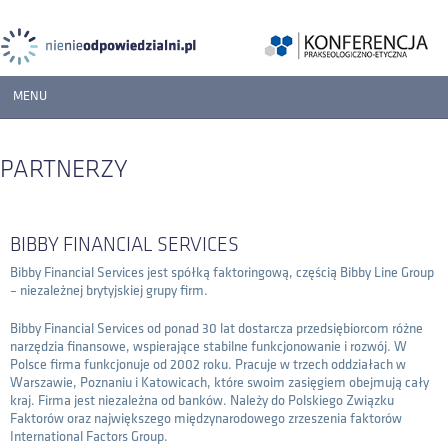
MENU
START
PARTNERZY
PROGRAM
WYSTĘPUJĄ
BIBBY FINANCIAL SERVICES
REJESTRACJA
Bibby Financial Services jest spółką faktoringową, częścią Bibby Line Group
– niezależnej brytyjskiej grupy firm.
MATERIAŁY
Bibby Financial Services od ponad 30 lat dostarcza przedsiębiorcom różne
ORGANIZATORZY
narzędzia finansowe, wspierające stabilne funkcjonowanie i rozwój. W
Polsce firma funkcjonuje od 2002 roku. Pracuje w trzech oddziałach w
PARTNERZY
Warszawie, Poznaniu i Katowicach, które swoim zasięgiem obejmują cały
kraj. Firma jest niezależna od banków. Należy do Polskiego Związku
KONTAKT
Faktorów oraz największego międzynarodowego zrzeszenia faktorów
International Factors Group.