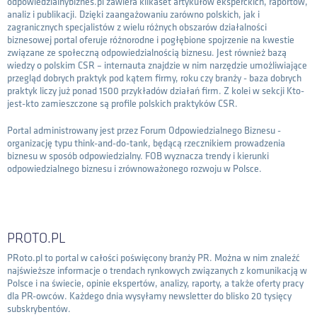
odpowiedzialnybiznes.pl zawiera kilkaset artykułów eksperckich, raportów,
analiz i publikacji. Dzięki zaangażowaniu zarówno polskich, jak i
zagranicznych specjalistów z wielu różnych obszarów działalności
biznesowej portal oferuje różnorodne i pogłębione spojrzenie na kwestie
związane ze społeczną odpowiedzialnością biznesu. Jest również bazą
wiedzy o polskim CSR – internauta znajdzie w nim narzędzie umożliwiające
przegląd dobrych praktyk pod kątem firmy, roku czy branży - baza dobrych
praktyk liczy już ponad 1500 przykładów działań firm. Z kolei w sekcji Kto-
jest-kto zamieszczone są profile polskich praktyków CSR.
Portal administrowany jest przez Forum Odpowiedzialnego Biznesu -
organizację typu think-and-do-tank, będącą rzecznikiem prowadzenia
biznesu w sposób odpowiedzialny. FOB wyznacza trendy i kierunki
odpowiedzialnego biznesu i zrównoważonego rozwoju w Polsce.
PROTO.PL
PRoto.pl to portal w całości poświęcony branży PR. Można w nim znaleźć
najświeższe informacje o trendach rynkowych związanych z komunikacją w
Polsce i na świecie, opinie ekspertów, analizy, raporty, a także oferty pracy
dla PR-owców. Każdego dnia wysyłamy newsletter do blisko 20 tysięcy
subskrybentów.